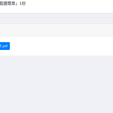
甄選簡章」1份
pdf