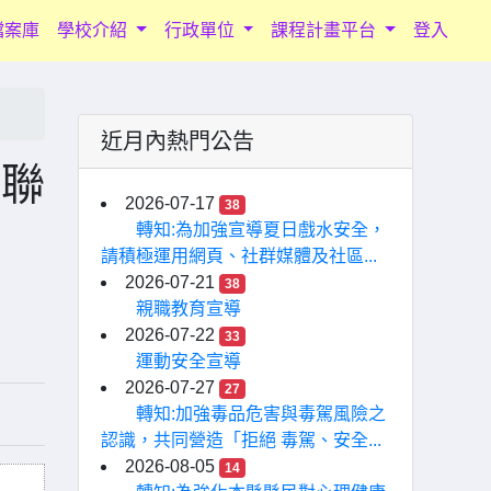
檔案庫
學校介紹
行政單位
課程計畫平台
登入
近月內熱門公告
師聯
2026-07-17
38
轉知:為加強宣導夏日戲水安全，
請積極運用網頁、社群媒體及社區...
2026-07-21
38
親職教育宣導
2026-07-22
33
運動安全宣導
2026-07-27
27
轉知:加強毒品危害與毒駕風險之
認識，共同營造「拒絕 毒駕、安全...
2026-08-05
14